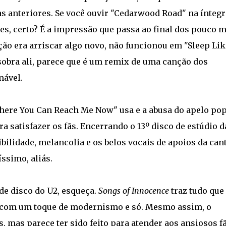
s anteriores. Se você ouvir "Cedarwood Road" na íntegr
es, certo? É a impressão que passa ao final dos pouco m
ção era arriscar algo novo, não funcionou em "Sleep Lik
sobra ali, parece que é um remix de uma canção dos
nável.
Where You Can Reach Me Now" usa e a abusa do apelo po
ra satisfazer os fãs. Encerrando o 13º disco de estúdio d
bilidade, melancolia e os belos vocais de apoios da can
íssimo, aliás.
de disco do U2, esqueça.
Songs of Innocence
traz tudo que
s com um toque de modernismo e só. Mesmo assim, o
mas parece ter sido feito para atender aos ansiosos fã