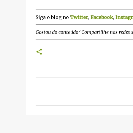
Siga o blog no
Twitter
,
Facebook
,
Instag
Gostou do conteúdo? Compartilhe nas redes s
C
o
m
e
n
t