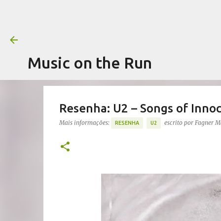
Music on the Run
Resenha: U2 – Songs of Inno
Mais informações:
escrito por
Fagner M
RESENHA
U2