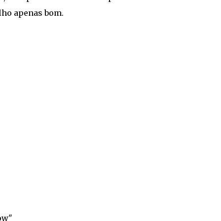
lho apenas bom.
ow"