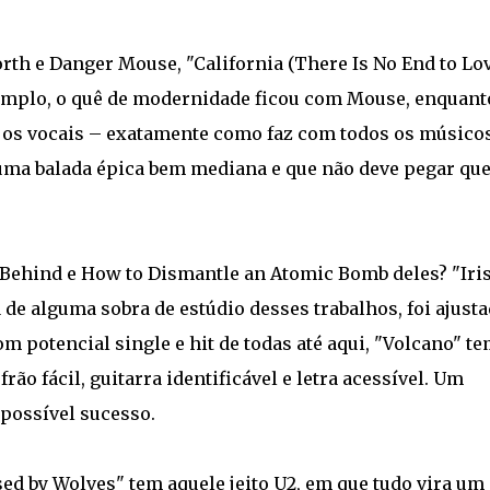
rth e Danger Mouse, "California (There Is No End to Lov
emplo, o quê de modernidade ficou com Mouse, enquant
e os vocais – exatamente como faz com todos os músico
uma balada épica bem mediana e que não deve pegar qu
 Behind e How to Dismantle an Atomic Bomb deles? "Iri
 de alguma sobra de estúdio desses trabalhos, foi ajusta
m potencial single e hit de todas até aqui, "Volcano" t
rão fácil, guitarra identificável e letra acessível. Um
 possível sucesso.
d by Wolves" tem aquele jeito U2, em que tudo vira um