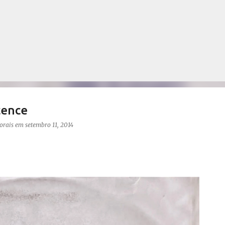
Pular para o conteúdo principal
cence
orais
em
setembro 11, 2014