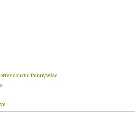
Bettencourt e Pennywise
ls
ive