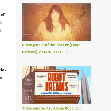
e)"
o
s
e
Discos para história: Rita Lee (Lança
Perfume), de Rita Lee (1980)
s
da e
em
Trilha sonora: Meu Amigo Robô, por