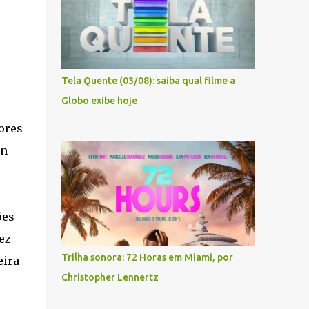
Tela Quente (03/08): saiba qual filme a
Globo exibe hoje
ores
on
ões
ez
Trilha sonora: 72 Horas em Miami, por
eira
Christopher Lennertz