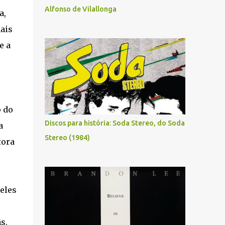
Alfonso de Vilallonga
a,
ais
e a
p do
Discos para história: Soda Stereo, do Soda
a
Stereo (1984)
tora
 eles
s.