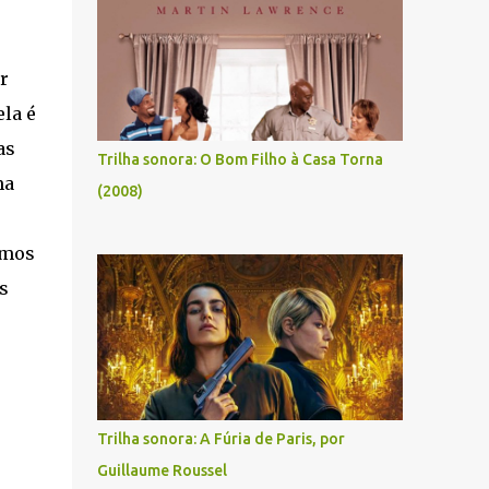
r
la é
as
Trilha sonora: O Bom Filho à Casa Torna
ma
(2008)
tmos
s
Trilha sonora: A Fúria de Paris, por
Guillaume Roussel