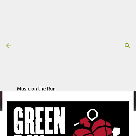
Pular para o conteúdo principal
Discos para história: American
Idiot, do Green Day (2004)
Mais informações:
escrito por
DISCOS PARA HISTÓRIA
GREEN DAY
Fagner Morais
em
abril 15, 2016
Music on the Run