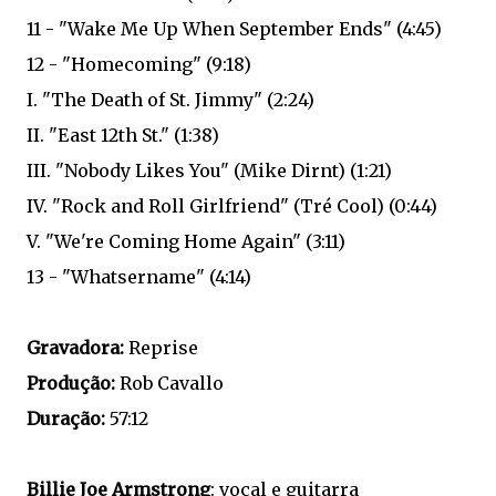
11 - "Wake Me Up When September Ends" (4:45)
12 - "Homecoming" (9:18)
I. "The Death of St. Jimmy" (2:24)
II. "East 12th St." (1:38)
III. "Nobody Likes You" (Mike Dirnt) (1:21)
IV. "Rock and Roll Girlfriend" (Tré Cool) (0:44)
V. "We're Coming Home Again" (3:11)
13 - "Whatsername" (4:14)
Gravadora:
Reprise
Produção:
Rob Cavallo
Duração:
57:12
Billie Joe Armstrong
: vocal e guitarra