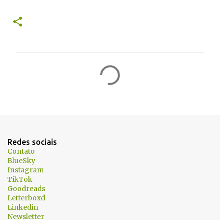
C
o
m
e
n
t
Redes sociais
á
Contato
BlueSky
r
Instagram
i
TikTok
Goodreads
o
Letterboxd
s
Linkedin
Newsletter