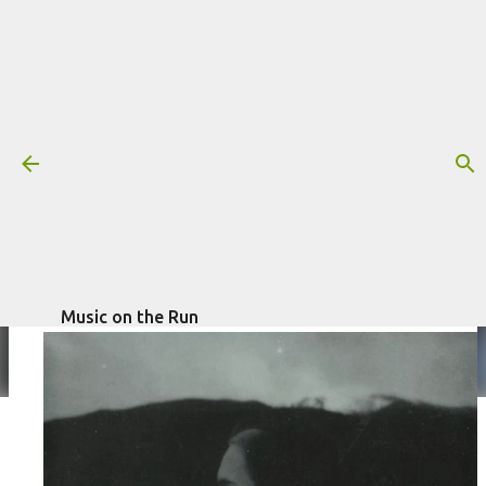
Pular para o conteúdo principal
Crítica: Soccer Mommy - Evergreen
Mais informações:
escrito por
Fagner
CRÍTICA
SOCCER MOMMY
Morais
em
outubro 30, 2024
Music on the Run