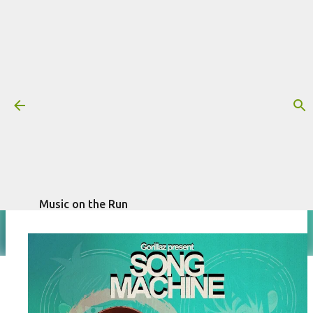
Pular para o conteúdo principal
Resenha: Gorillaz - Song Machine,
Season One: Strange Timez
Mais informações:
escrito por
Fagner Morais
GORILLAZ
RESENHA
em
outubro 27, 2020
Music on the Run