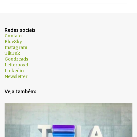
m
e
n
t
Redes sociais
á
Contato
BlueSky
r
Instagram
i
TikTok
Goodreads
o
Letterboxd
s
Linkedin
Newsletter
Veja também: