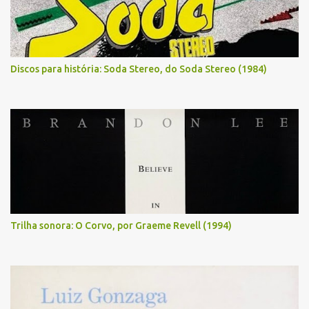
Discos para história: Soda Stereo, do Soda Stereo (1984)
Trilha sonora: O Corvo, por Graeme Revell (1994)