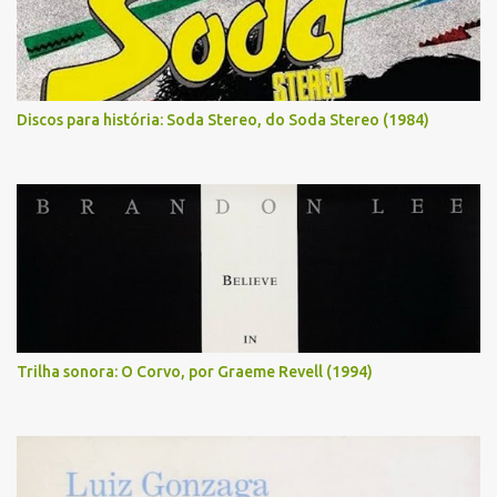
Discos para história: Soda Stereo, do Soda Stereo (1984)
Trilha sonora: O Corvo, por Graeme Revell (1994)