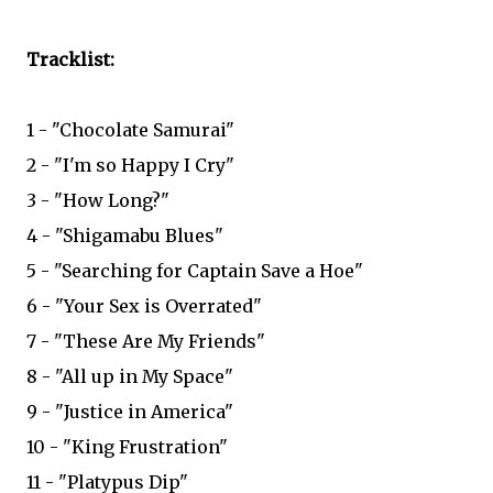
Tracklist:
1 - "Chocolate Samurai"
2 - "I'm so Happy I Cry"
3 - "How Long?"
4 - "Shigamabu Blues"
5 - "Searching for Captain Save a Hoe"
6 - "Your Sex is Overrated"
7 - "These Are My Friends"
8 - "All up in My Space"
9 - "Justice in America"
10 - "King Frustration"
11 - "Platypus Dip"