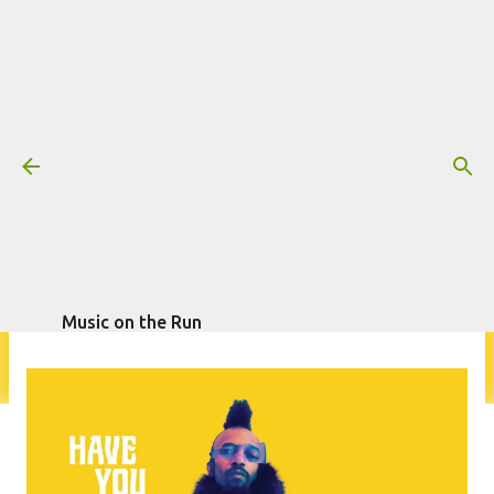
Pular para o conteúdo principal
Resenha: Fantastic Negrito - Have
You Lost Your Mind Yet?
Mais informações:
escrito por
FANTASTIC NEGRITO
RESENHA
Fagner Morais
em
agosto 17, 2020
Music on the Run