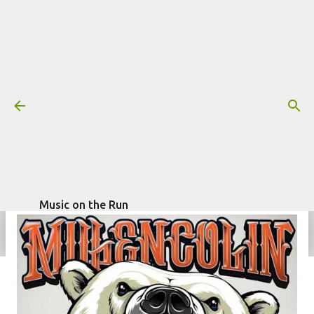
Pular para o conteúdo principal
Resenha: Millencolin – True Brew
Mais informações:
escrito por
Fagner
MILLENCOLIN
RESENHA
Morais
em
junho 17, 2015
Music on the Run