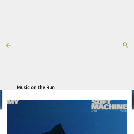
Pular para o conteúdo principal
Resenha: Arlo Parks - My Soft
Machine
Mais informações:
escrito por
Fagner
ARLO PARKS
RESENHA
Morais
em
junho 13, 2023
Music on the Run