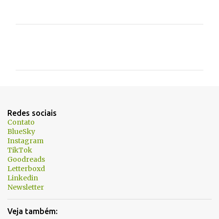
C
o
m
e
n
t
Redes sociais
á
Contato
BlueSky
r
Instagram
i
TikTok
Goodreads
o
Letterboxd
s
Linkedin
Newsletter
Veja também: