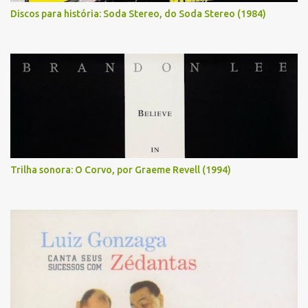
Discos para história: Soda Stereo, do Soda Stereo (1984)
Trilha sonora: O Corvo, por Graeme Revell (1994)