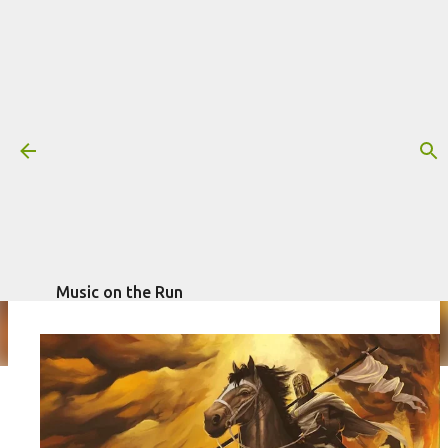
Pular para o conteúdo principal
Resenha: Guilherme Arantes -
Desordem dos Templários
Mais informações:
escrito por
GUILHERME ARANTES
RESENHA
Fagner Morais
em
setembro 22, 2021
Music on the Run