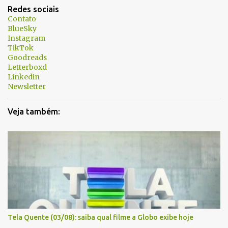
t
Redes sociais
á
Contato
BlueSky
r
Instagram
i
TikTok
Goodreads
o
Letterboxd
s
Linkedin
Newsletter
Veja também:
Tela Quente (03/08): saiba qual filme a Globo exibe hoje