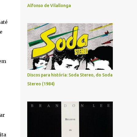
Alfonso de Vilallonga
até
e
 em
Discos para história: Soda Stereo, do Soda
Stereo (1984)
ar
ita