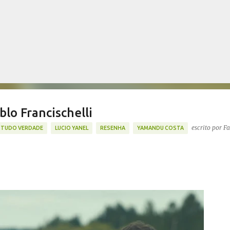
Pular para o conteúdo principal
lo Francischelli
escrito por
Fa
 TUDO VERDADE
LUCIO YANEL
RESENHA
YAMANDU COSTA