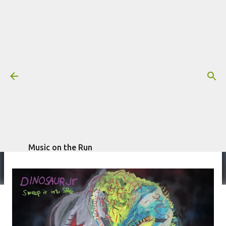
Pular para o conteúdo principal
Resenha: Dinosaur Jr. - Sweep It
Into Space
Mais informações:
escrito por
Fagner
DINOSAUR JR.
RESENHA
Morais
em
abril 27, 2021
Music on the Run