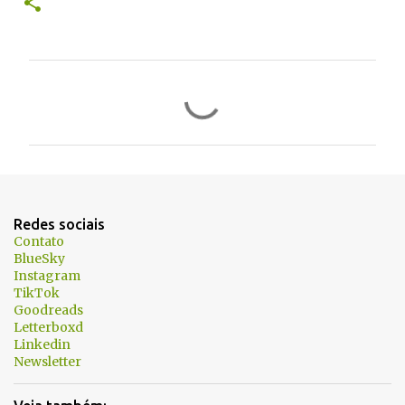
C
o
m
e
n
t
Redes sociais
á
Contato
BlueSky
r
Instagram
i
TikTok
Goodreads
o
Letterboxd
s
Linkedin
Newsletter