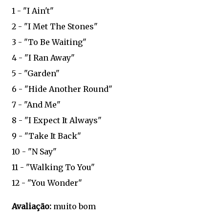
1 - "I Ain't"
2 - "I Met The Stones"
3 - "To Be Waiting"
4 - "I Ran Away"
5 - "Garden"
6 - "Hide Another Round"
7 - "And Me"
8 - "I Expect It Always"
9 - "Take It Back"
10 - "N Say"
11 - "Walking To You"
12 - "You Wonder"
Avaliação:
muito bom