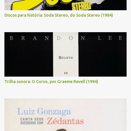
Discos para história: Soda Stereo, do Soda Stereo (1984)
Trilha sonora: O Corvo, por Graeme Revell (1994)