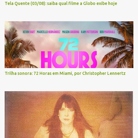
Tela Quente (03/08): saiba qual filme a Globo exibe hoje
Trilha sonora: 72 Horas em Miami, por Christopher Lennertz