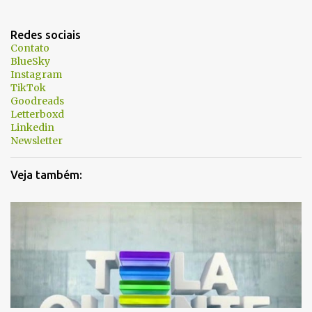
n
t
Redes sociais
á
Contato
BlueSky
r
Instagram
i
TikTok
Goodreads
o
Letterboxd
s
Linkedin
Newsletter
Veja também: