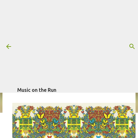
Pular para o conteúdo principal
Resenha: King Gizzard and the
Lizard Wizard - Butterfly 3000
Mais informações:
KING GIZZARD & THE LIZARD WIZARD
RESENHA
escrito por
Fagner Morais
em
julho 01, 2021
Music on the Run