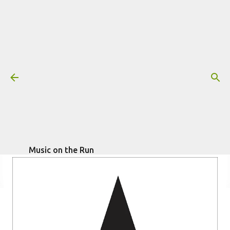
Pular para o conteúdo principal
Resenha: David Bowie – Blackstar
Mais informações:
escrito por
Fagner
DAVID BOWIE
RESENHA
Morais
em
janeiro 08, 2016
Music on the Run