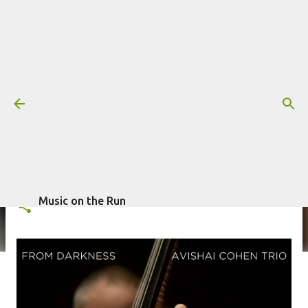
Pular para o conteúdo principal
Resenha: Avishai Cohen Trio –
From Darkness
Mais informações:
AVISHAI COHEN TRIO
GABRIEL CARVALHO
escrito por
Music on the Run
em
março 12, 2015
RESENHA
Music on the Run