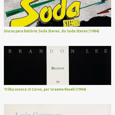
Discos para história: Soda Stereo, do Soda Stereo (1984)
Trilha sonora: O Corvo, por Graeme Revell (1994)