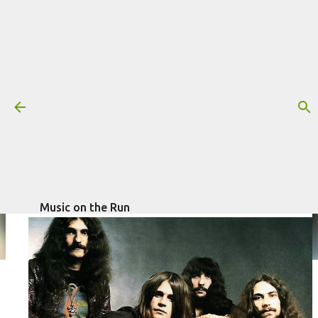
Pular para o conteúdo principal
Notícias do dia #18
Mais informações:
escrito por
Fagner
BOLETIM NO AR
NOTÍCIAS
Morais
em
abril 14, 2021
Music on the Run