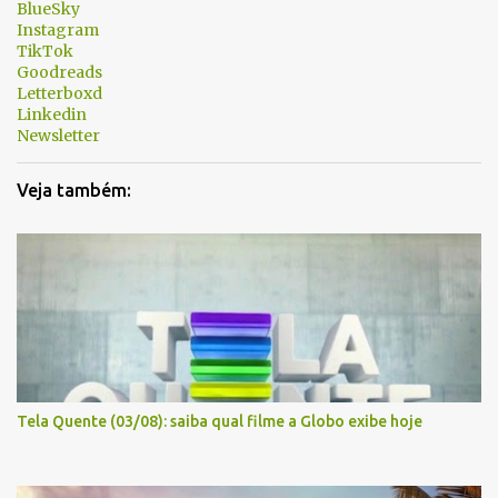
BlueSky
r
Instagram
i
TikTok
Goodreads
o
Letterboxd
s
Linkedin
Newsletter
Veja também:
Tela Quente (03/08): saiba qual filme a Globo exibe hoje