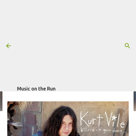
Pular para o conteúdo principal
Resenha: Kurt Vile – B’lieve I’m
Goin Down...
Mais informações:
escrito por
Fagner Morais
KURT VILE
RESENHA
em
setembro 30, 2015
Music on the Run