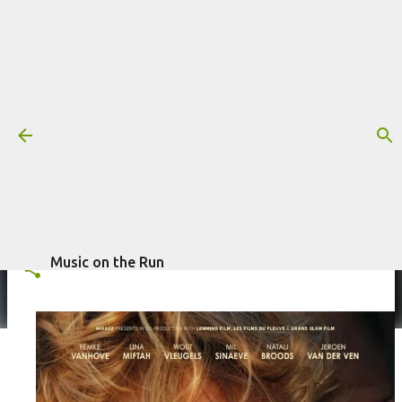
Pular para o conteúdo principal
Trilha sonora: Remada, por Karl
Frid
Mais informações:
FILME
KARL FRID
REMADA
escrito por
Fagner Morais
em
junho 11, 2026
TRILHA SONORA
Music on the Run