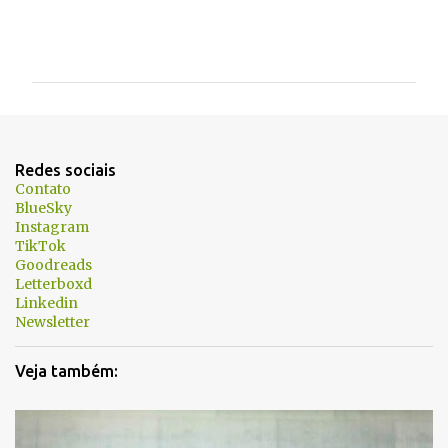
C
o
m
e
n
t
Redes sociais
á
Contato
BlueSky
r
Instagram
i
TikTok
Goodreads
o
Letterboxd
s
Linkedin
Newsletter
Veja também: