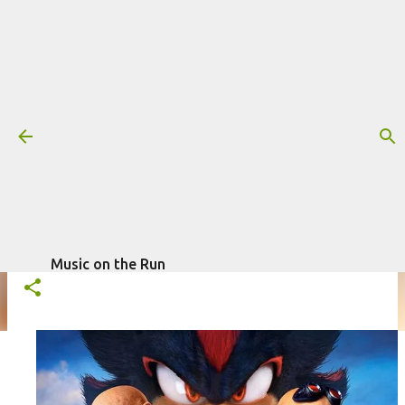
Pular para o conteúdo principal
Trilha sonora: Sonic 3 - O Filme, por
Tom Holkenborg
Mais informações:
FILME
SONIC - O FILME
SONIC 3 - O FILME
escrito por
Fagner Morais
em
TOM HOLKENBORG
TRILHA SONORA
dezembro 20, 2024
Music on the Run