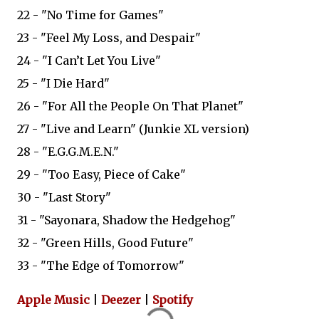
22 - "No Time for Games"
23 - "Feel My Loss, and Despair"
24 - "I Can’t Let You Live"
25 - "I Die Hard"
26 - "For All the People On That Planet"
27 - "Live and Learn" (Junkie XL version)
28 - "E.G.G.M.E.N."
29 - "Too Easy, Piece of Cake"
30 - "Last Story"
31 - "Sayonara, Shadow the Hedgehog"
32 - "Green Hills, Good Future"
33 - "The Edge of Tomorrow"
Apple Music
|
Deezer
|
Spotify