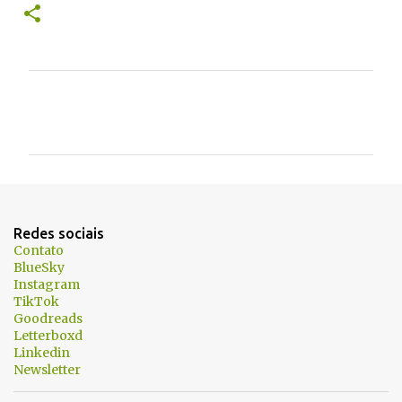
C
o
m
e
n
t
Redes sociais
á
Contato
BlueSky
r
Instagram
i
TikTok
Goodreads
o
Letterboxd
s
Linkedin
Newsletter