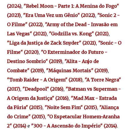
(2024)
,
"Rebel Moon - Parte 1: A Menina do Fogo"
(2023)
,
"Era Uma Vez um Gênio" (2022)
,
"Sonic 2 -
O Filme" (2022)
,
"Army of the Dead - Invasão em
Las Vegas" (2021)
,
"Godzilla vs. Kong" (2021)
,
"Liga da Justiça de Zack Snyder" (2021)
,
"Sonic - O
Filme" (2020)
,
"O Exterminador do Futuro -
Destino Sombrio" (2019)
,
"Alita - Anjo de
Combate" (2019)
,
"Máquinas Mortais" (2019)
,
"Tomb Raider - A Origem" (2018)
,
"A Torre Negra"
(2017)
,
"
Deadpool" (2016)
,
"
Batman vs Superman -
A Origem da Justiça" (2016)
,
"
Mad Max - Estrada
da Fúria" (2015)
,
"
Noite Sem Fim" (2015)
,
"
Aliança
do Crime" (2015)
,
"O Espetacular Homem-Aranha
2" (2014)
e
"300 - A Ascensão do Império" (2014)
.