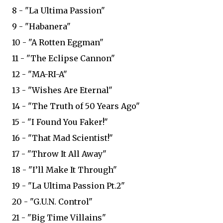
8 - "La Ultima Passion"
9 - "Habanera"
10 - "A Rotten Eggman"
11 - "The Eclipse Cannon"
12 - "MA-RI-A"
13 - "Wishes Are Eternal"
14 - "The Truth of 50 Years Ago"
15 - "I Found You Faker!"
16 - "That Mad Scientist!"
17 - "Throw It All Away"
18 - "I’ll Make It Through"
19 - "La Ultima Passion Pt.2"
20 - "G.U.N. Control"
21 - "Big Time Villains"