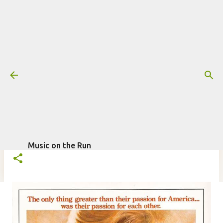
Pular para o conteúdo principal
Trilha sonora: O Portal do Paraíso,
por David Mansfield (1980)
Mais informações:
1980
DAVID MANSFIELD
FILME
escrito por
Fagner Morais
O PORTAL DO PARAÍSO
TRILHA SONORA
em
agosto 22, 2024
Music on the Run