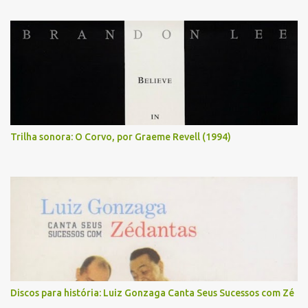
Trilha sonora: O Corvo, por Graeme Revell (1994)
Discos para história: Luiz Gonzaga Canta Seus Sucessos com Zé