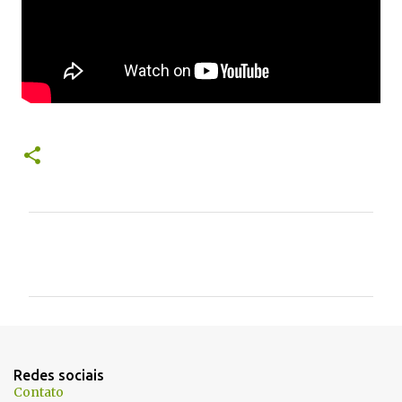
C
o
m
e
n
t
Redes sociais
á
Contato