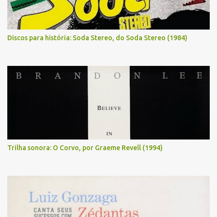
Discos para história: Soda Stereo, do Soda Stereo (1984)
Trilha sonora: O Corvo, por Graeme Revell (1994)