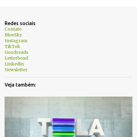
e
n
t
Redes sociais
á
Contato
BlueSky
r
Instagram
i
TikTok
Goodreads
o
Letterboxd
s
Linkedin
Newsletter
Veja também: