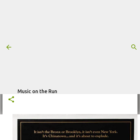
Pular para o conteúdo principal
Trilha sonora: O Ano do Dragão,
por David Mansfield (1985)
Mais informações:
1985
DAVID MANSFIELD
FILME
escrito por
Fagner Morais
em
O ANO DO DRAGÃO
TRILHA SONORA
agosto 14, 2024
Music on the Run