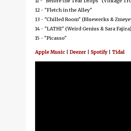
11 - "Before the Tear Drops" (Vintage Tr
12 - "Fletch in the Alley"
13 - "Chilled Room" (Bluewerks & Zmeye
14 - "LATHI" (Weird Genius & Sara Fajira
15 - "Picasso"
Apple Music
|
Deezer
|
Spotify
|
Tidal