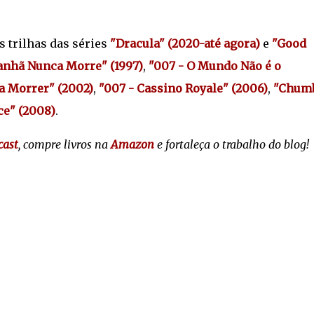
 trilhas das séries
"Dracula" (2020-até agora)
e
"Good
anhã Nunca Morre" (1997)
,
"007 - O Mundo Não é o
a Morrer" (2002)
,
"007 - Cassino Royale" (2006)
,
"Chum
ce" (2008)
.
cast
, compre livros na
Amazon
e fortaleça o trabalho do blog!