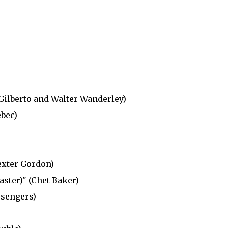
ilberto and Walter Wanderley)
ebec)
exter Gordon)
aster)" (Chet Baker)
ssengers)