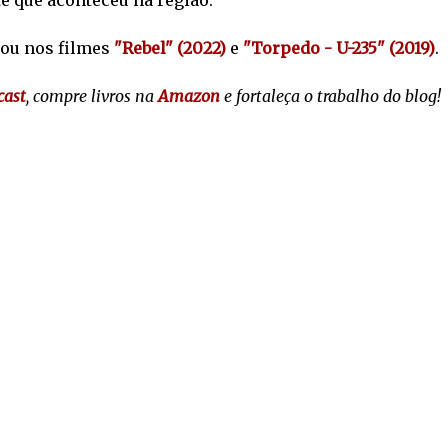
e que aconteceu na região.
ou nos filmes
"Rebel" (2022)
e
"Torpedo - U-235" (2019)
.
cast
, compre livros na
Amazon
e fortaleça o trabalho do blog!