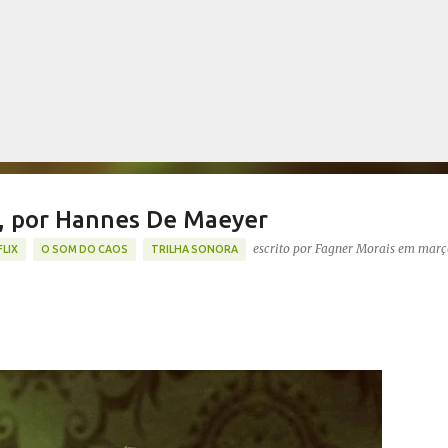
Pular para o conteúdo principal
s, por Hannes De Maeyer
escrito por
Fagner Morais
em
março
LIX
O SOM DO CAOS
TRILHA SONORA