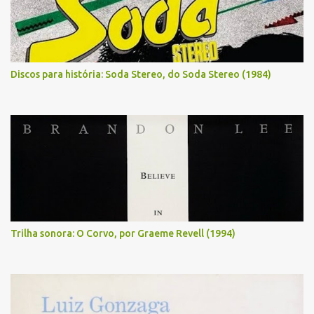
Discos para história: Soda Stereo, do Soda Stereo (1984)
Trilha sonora: O Corvo, por Graeme Revell (1994)