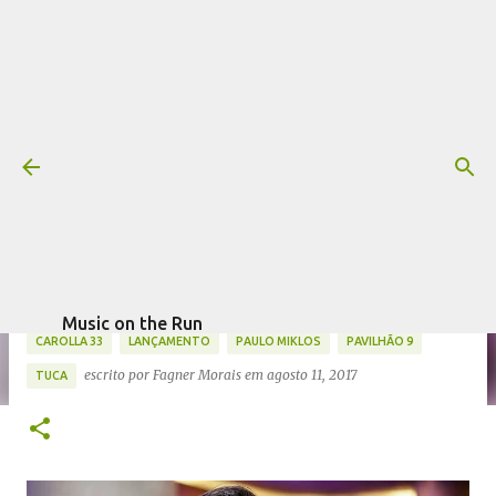
Pular para o conteúdo principal
Lançamentos: Paulo Miklos,
Pavilhão 9, Tuca, Calvin
Voichicoski, Carolla 33 e
Astralplane
Mais informações:
ASTRALPLANE
CALVIN VOICHICOSKI
Music on the Run
CAROLLA 33
LANÇAMENTO
PAULO MIKLOS
PAVILHÃO 9
escrito por
Fagner Morais
em
agosto 11, 2017
TUCA