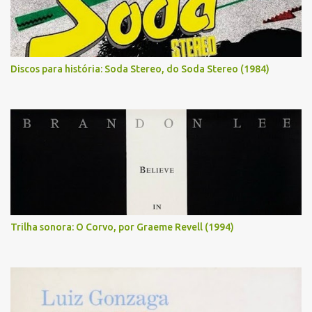
Discos para história: Soda Stereo, do Soda Stereo (1984)
Trilha sonora: O Corvo, por Graeme Revell (1994)