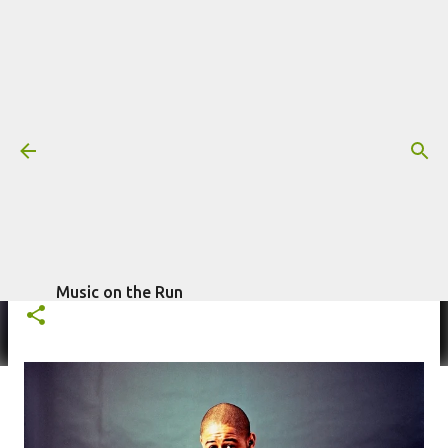
Pular para o conteúdo principal
Rdio está morrendo, porém deu
tempo soltar uma session com
Emicida
Mais informações:
escrito por
Fagner
EMICIDA
RDIO SESSIONS
Morais
em
novembro 20, 2015
Music on the Run