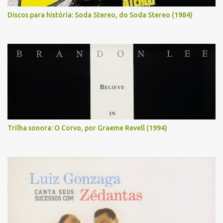
Discos para história: Soda Stereo, do Soda Stereo (1984)
Trilha sonora: O Corvo, por Graeme Revell (1994)