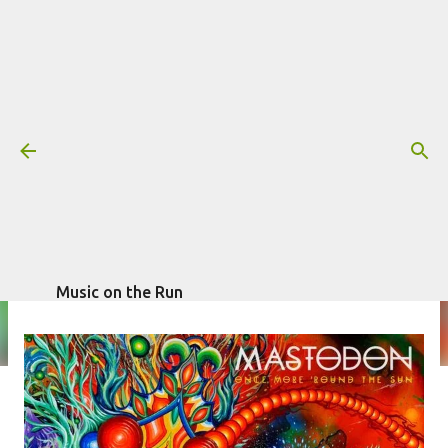
Pular para o conteúdo principal
Resenha: Mastodon – Once More
‘Round The Sun
Mais informações:
escrito por
Fagner
MASTODON
RESENHA
Morais
em
julho 08, 2014
Music on the Run