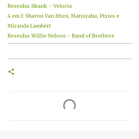
Resenha: Skank – Velocia
4 em 1: Sharon Van Etten, Matisyahu, Pixies e
Miranda Lambert
Resenha: Willie Nelson – Band of Brothers
C
o
m
e
n