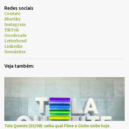
t
Redes sociais
á
Contato
BlueSky
r
Instagram
i
TikTok
Goodreads
o
Letterboxd
s
Linkedin
Newsletter
Veja também:
Tela Quente (03/08): saiba qual filme a Globo exibe hoje