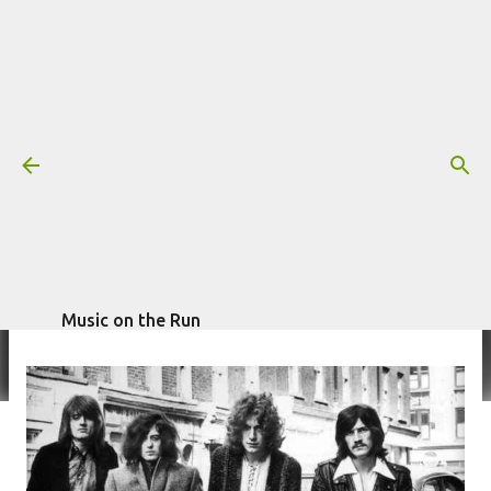
Pular para o conteúdo principal
Documentário: Led Zeppelin -
Closer To Heaven
Mais informações:
escrito por
DOCUMENTÁRIO
LED ZEPPELIN
Fagner Morais
em
setembro 08, 2013
Music on the Run