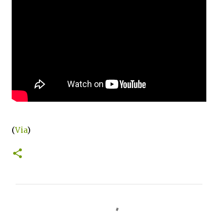
(
Via
)
C
o