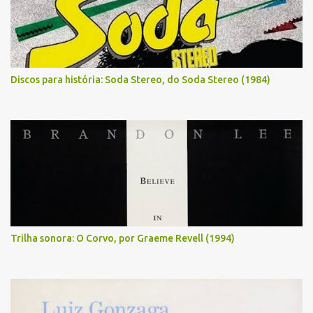
Discos para história: Soda Stereo, do Soda Stereo (1984)
Trilha sonora: O Corvo, por Graeme Revell (1994)