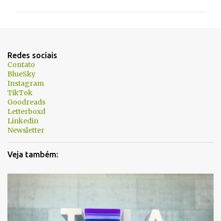
m
e
n
t
Redes sociais
á
Contato
BlueSky
r
Instagram
i
TikTok
Goodreads
o
Letterboxd
s
Linkedin
Newsletter
Veja também: