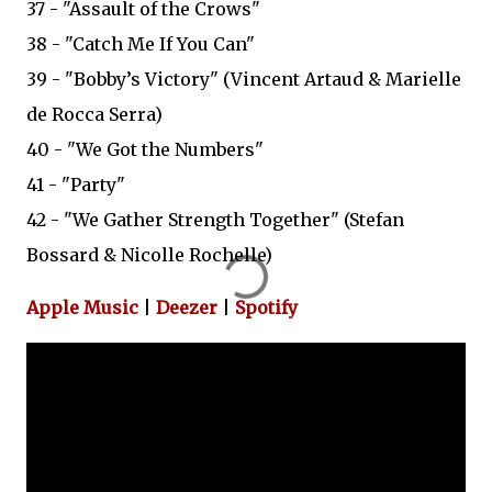
37 - "Assault of the Crows"
38 - "Catch Me If You Can"
39 - "Bobby’s Victory" (Vincent Artaud & Marielle
de Rocca Serra)
40 - "We Got the Numbers"
41 - "Party"
42 - "We Gather Strength Together" (Stefan
Bossard & Nicolle Rochelle)
Apple Music
|
Deezer
|
Spotify