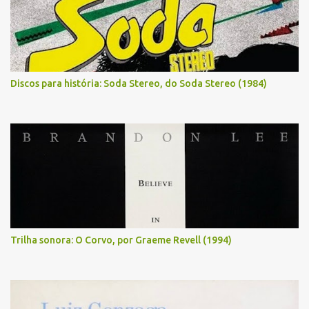
Discos para história: Soda Stereo, do Soda Stereo (1984)
Trilha sonora: O Corvo, por Graeme Revell (1994)