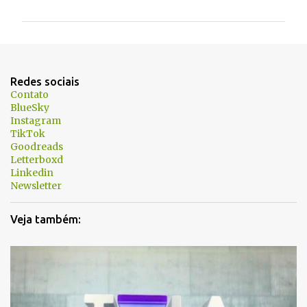
m
e
n
t
Redes sociais
á
Contato
BlueSky
r
Instagram
i
TikTok
Goodreads
o
Letterboxd
s
Linkedin
Newsletter
Veja também: