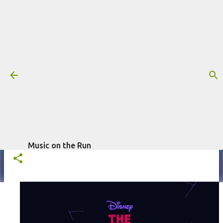
Pular para o conteúdo principal
Trilha sonora: Os Doomies, por
Vincent Artaud & Stefan Bossard
Mais informações:
ANIMAÇÃO
DISNEY+
OS DOOMIES
SÉRIE
escrito
STEFAN BOSSARD
TRILHA SONORA
VINCENT ARTAUD
por
Fagner Morais
em
julho 03, 2026
Music on the Run