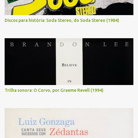
Discos para história: Soda Stereo, do Soda Stereo (1984)
Trilha sonora: O Corvo, por Graeme Revell (1994)