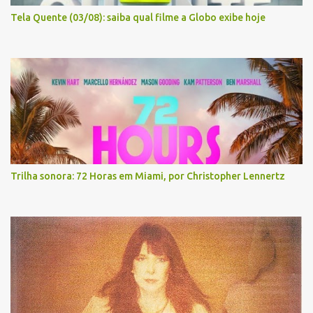
Tela Quente (03/08): saiba qual filme a Globo exibe hoje
Trilha sonora: 72 Horas em Miami, por Christopher Lennertz