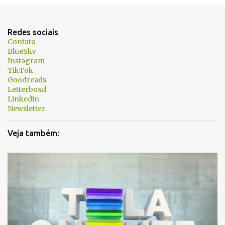
n
t
Redes sociais
á
Contato
BlueSky
r
Instagram
i
TikTok
Goodreads
o
Letterboxd
s
Linkedin
Newsletter
Veja também: