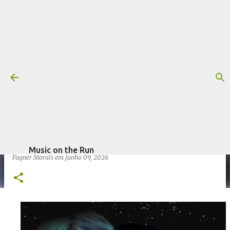
Pular para o conteúdo principal
Trilha sonora: Viagem Ao Mundo
Dos Sonhos, por Jerry Goldsmith
(1985)
Mais informações:
1985
FILME
JERRY GOLDSMITH
escrito por
TRILHA SONORA
VIAGEM AO MUNDO DOS SONHOS
Music on the Run
Fagner Morais
em
junho 09, 2026