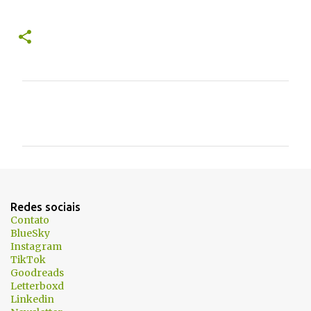
C
o
m
e
n
t
Redes sociais
á
Contato
BlueSky
r
Instagram
i
TikTok
Goodreads
o
Letterboxd
s
Linkedin