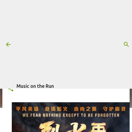
Pular para o conteúdo principal
Trilha sonora: A Redenção, por
Peter Kam (2019)
Mais informações:
2019
A REDENÇÃO
FILME
PETER KAM
escrito por
Fagner Morais
em
maio 11, 2026
TRILHA SONORA
Music on the Run