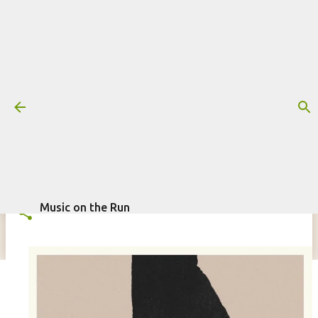
Pular para o conteúdo principal
Trilha sonora: Treta - Segunda
temporada (Netflix)
Mais informações:
FINNEAS
NETFLIX
SÉRIE
TRETA
escrito por
Fagner Morais
em
abril 16, 2026
TRILHA SONORA
Music on the Run