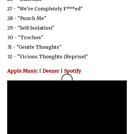
27 - "We’re Completely F***ed"
28 - "Punch Me"
29 - "Self-Isolation"
30 - "Trochos"
31 - "Gentle Thoughts"
32 - "Vicious Thoughts (Reprise)"
Apple Music
|
Deezer
|
Spotify