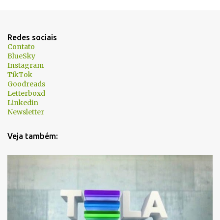
e
n
t
Redes sociais
á
Contato
BlueSky
r
Instagram
i
TikTok
Goodreads
o
Letterboxd
s
Linkedin
Newsletter
Veja também: