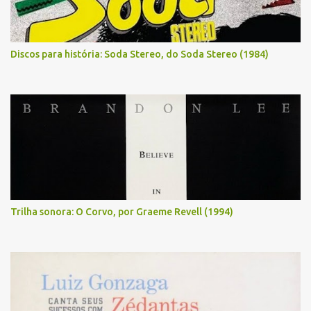
Discos para história: Soda Stereo, do Soda Stereo (1984)
Trilha sonora: O Corvo, por Graeme Revell (1994)