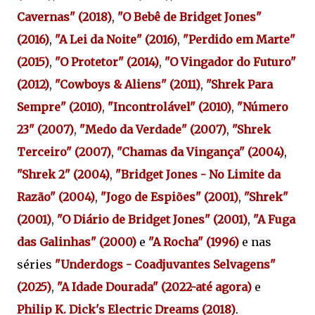
Cavernas" (2018)
,
"O Bebê de Bridget Jones"
(2016)
,
"A Lei da Noite" (2016)
,
"
Perdido em Marte"
(2015)
,
"O Protetor" (2014)
,
"O Vingador do Futuro"
(2012)
,
"Cowboys & Aliens" (2011)
,
"Shrek Para
Sempre" (2010)
,
"Incontrolável" (2010)
,
"Número
23" (2007)
,
"Medo da Verdade" (2007)
,
"Shrek
Terceiro" (2007)
,
"Chamas da Vingança" (2004)
,
"Shrek 2" (2004)
,
"Bridget Jones - No Limite da
Razão" (2004)
,
"Jogo de Espiões" (2001)
,
"Shrek"
(2001)
,
"O Diário de Bridget Jones" (2001)
,
"A Fuga
das Galinhas" (2000)
e
"A Rocha" (1996)
e nas
séries
"Underdogs - Coadjuvantes Selvagens"
(2025)
,
"A Idade Dourada" (2022-até agora)
e
Philip K. Dick's Electric Dreams (2018)
.