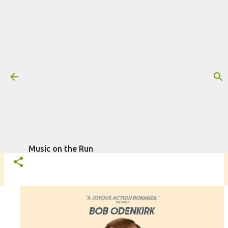
Pular para o conteúdo principal
Trilha sonora: Normal, por Harry
Gregson-Williams & Ryder McNair
Mais informações:
FILME
HARRY GREGSON-WILLIAMS
NORMAL
escrito por
Fagner Morais
em
RYDER MCNAIR
TRILHA SONORA
abril 17, 2026
Music on the Run