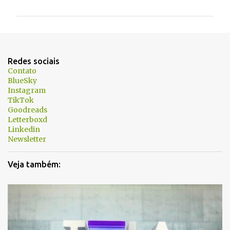
m
e
n
t
Redes sociais
á
Contato
BlueSky
r
Instagram
i
TikTok
Goodreads
o
Letterboxd
s
Linkedin
Newsletter
Veja também: