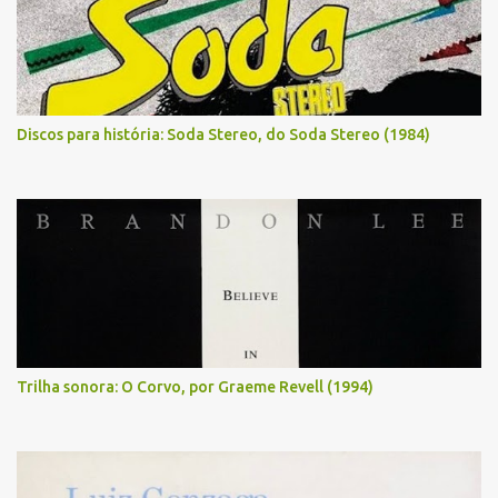
Discos para história: Soda Stereo, do Soda Stereo (1984)
Trilha sonora: O Corvo, por Graeme Revell (1994)