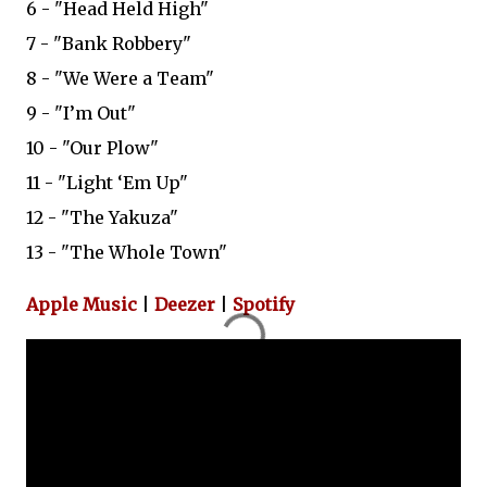
6 - "Head Held High"
7 - "Bank Robbery"
8 - "We Were a Team"
9 - "I’m Out"
10 - "Our Plow"
11 - "Light ‘Em Up"
12 - "The Yakuza"
13 - "The Whole Town"
Apple Music
|
Deezer
|
Spotify