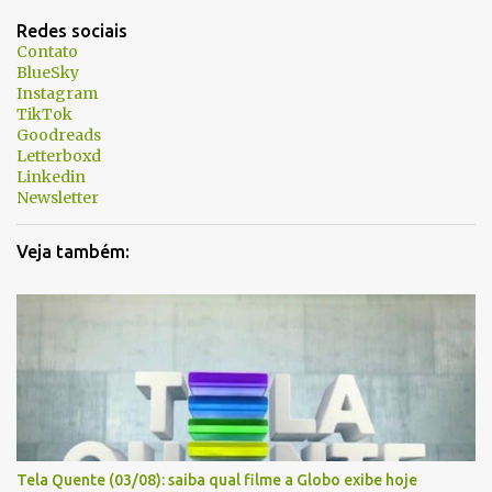
t
Redes sociais
á
Contato
BlueSky
r
Instagram
i
TikTok
Goodreads
o
Letterboxd
s
Linkedin
Newsletter
Veja também:
Tela Quente (03/08): saiba qual filme a Globo exibe hoje