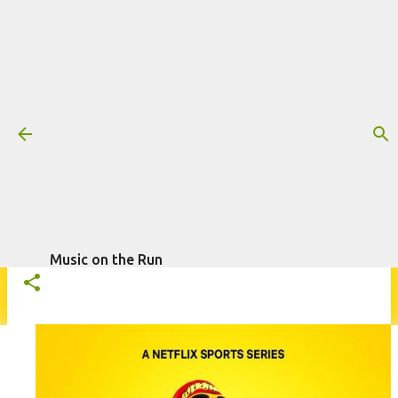
Pular para o conteúdo principal
Trilha sonora: Hulk Hogan - O
Lutador, por Michael James Lee
Mais informações:
DOCUMENTÁRIO
HULK HOGAN - O LUTADOR
escrito por
Fagner
MICHAEL JAMES LEE
NETFLIX
TRILHA SONORA
Morais
em
abril 22, 2026
Music on the Run