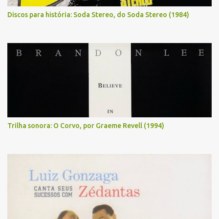
Discos para história: Soda Stereo, do Soda Stereo (1984)
Trilha sonora: O Corvo, por Graeme Revell (1994)