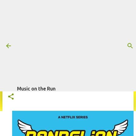
Pular para o conteúdo principal
Trilha sonora: Dente-de-Leão, por
Yuki Hayashi
Mais informações:
DENTE-DE-LEÃO
NETFLIX
SÉRIE
escrito por
Fagner Morais
em
abril
TRILHA SONORA
YUKI HAYASHI
16, 2026
Music on the Run