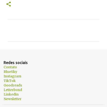
C
o
m
e
n
t
Redes sociais
á
Contato
BlueSky
r
Instagram
i
TikTok
Goodreads
o
Letterboxd
s
Linkedin
Newsletter