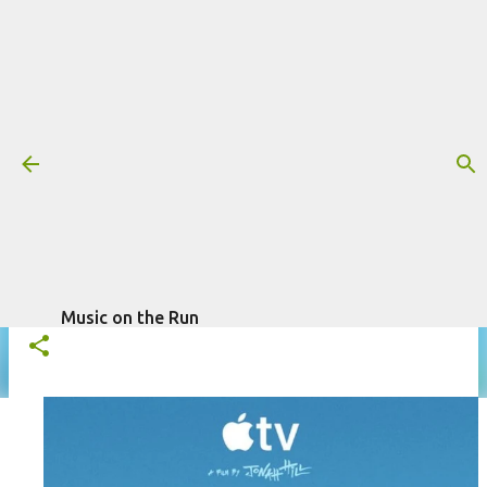
Pular para o conteúdo principal
Trilha sonora: Consequência, por
Jon Brion
Mais informações:
APPLE TV
CONSEQUÊNCIA
FILME
escrito por
Fagner Morais
em
abril 10,
JON BRION
TRILHA SONORA
2026
Music on the Run