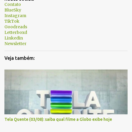
á
Contato
BlueSky
r
Instagram
i
TikTok
Goodreads
o
Letterboxd
s
Linkedin
Newsletter
Veja também:
Tela Quente (03/08): saiba qual filme a Globo exibe hoje