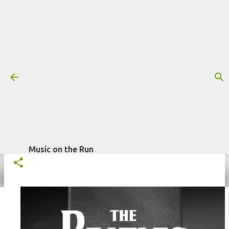
Pular para o conteúdo principal
Trilha sonora: The Beatles -
Anthology: Episodes 1-3
Mais informações:
BEATLES
DISNEY+
SÉRIE
escrito por
Fagner
THE BEATLES - ANTHOLOGY
TRILHA SONORA
Morais
em
dezembro 01, 2025
Music on the Run