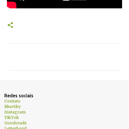
C
o
m
e
n
t
Redes sociais
á
Contato
BlueSky
r
Instagram
i
TikTok
Goodreads
o
Letterboxd