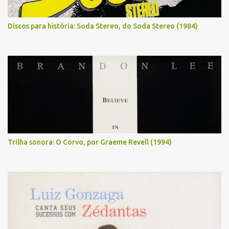
Discos para história: Soda Stereo, do Soda Stereo (1984)
Trilha sonora: O Corvo, por Graeme Revell (1994)