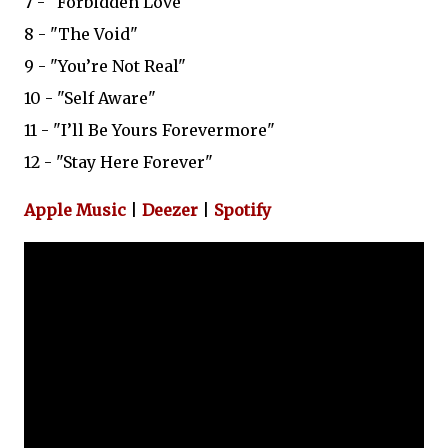
7 - "Forbidden Love"
8 - "The Void"
9 - "You’re Not Real"
10 - "Self Aware"
11 - "I’ll Be Yours Forevermore"
12 - "Stay Here Forever"
Apple Music
|
Deezer
|
Spotify