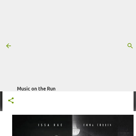
Pular para o conteúdo principal
Trilha sonora: Black Mirror - Hotel
Reverie, por Ariel Marx
Mais informações:
ARIEL MARX
BLACK MIRROR
BLACK MIRROR - HOTEL REVERIE
NETFLIX
SÉRIE
escrito por
Fagner Morais
em
agosto 11, 2025
TRILHA SONORA
Music on the Run