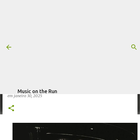
Pular para o conteúdo principal
Playlist: músicas presentes no
documentário Trilha Sonora para
um Golpe de Estado
Mais informações:
DOCUMENTÁRIO
PLAYLIST
escrito por
Fagner Morais
TRILHA SONORA PARA UM GOLPE DE ESTADO
Music on the Run
em
janeiro 30, 2025