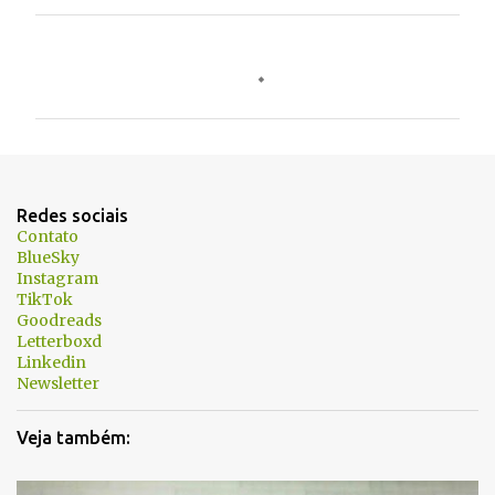
C
o
m
e
n
t
Redes sociais
á
Contato
BlueSky
r
Instagram
i
TikTok
Goodreads
o
Letterboxd
s
Linkedin
Newsletter
Veja também: