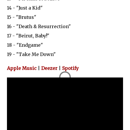
14 - "Just a Kid"
15 - "Brutus"
16 - "Death & Resurrection"
17 - "Beirut, Baby!"
18 - "Endgame"
19 - "Take Me Down"
Apple Music
|
Deezer
|
Spotify