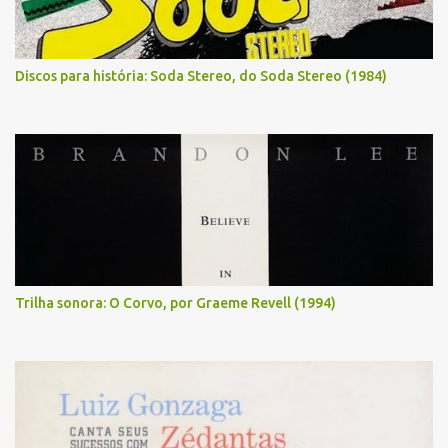
Discos para história: Soda Stereo, do Soda Stereo (1984)
Trilha sonora: O Corvo, por Graeme Revell (1994)