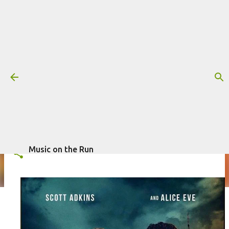
Pular para o conteúdo principal
Trilha sonora: Sem Refúgio, por
Jamal Green
Mais informações:
FILME
JAMAL GREEN
SEM REFÚGIO
escrito por
Fagner Morais
em
novembro 06, 2024
TRILHA SONORA
Music on the Run