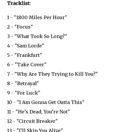
Tracklist:
1 - "1800 Miles Per Hour"
2 - "Focus"
3 - "What Took So Long?"
4 - "Sam Lorde"
5 - "Frankfurt"
6 - "Take Cover"
7 - "Why Are They Trying to Kill You?"
8 - "Betrayal"
9 - "For Luck"
10 - "I Am Gonna Get Outta This"
11 - "He’s Dead, You’re Not"
12 - "Circuit Breaker"
13 - "I’ll Skin You Alive"