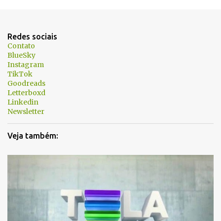
e
n
t
Redes sociais
á
Contato
BlueSky
r
Instagram
i
TikTok
Goodreads
o
Letterboxd
s
Linkedin
Newsletter
Veja também: