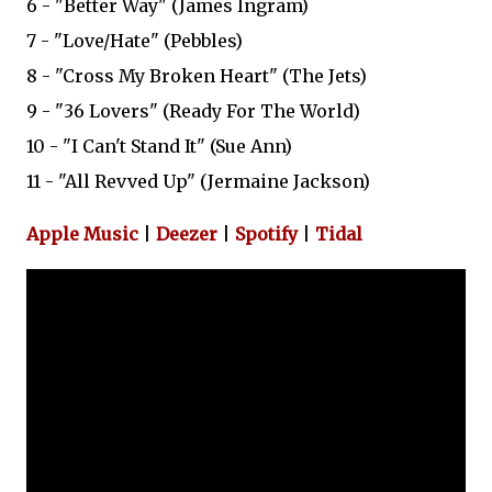
6 - "Better Way" (James Ingram)
7 - "Love/Hate" (Pebbles)
8 - "Cross My Broken Heart" (The Jets)
9 - "36 Lovers" (Ready For The World)
10 - "I Can't Stand It" (Sue Ann)
11 - "All Revved Up" (Jermaine Jackson)
Apple Music
|
Deezer
|
Spotify
|
Tidal