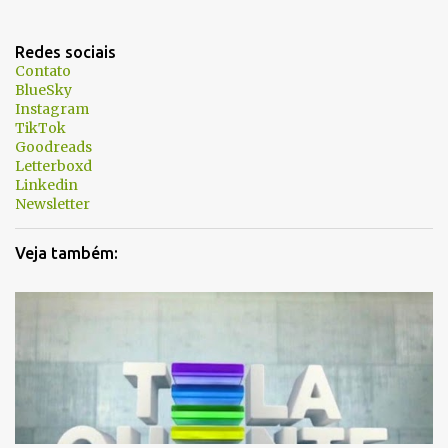
n
t
Redes sociais
á
Contato
BlueSky
r
Instagram
i
TikTok
Goodreads
o
Letterboxd
s
Linkedin
Newsletter
Veja também: