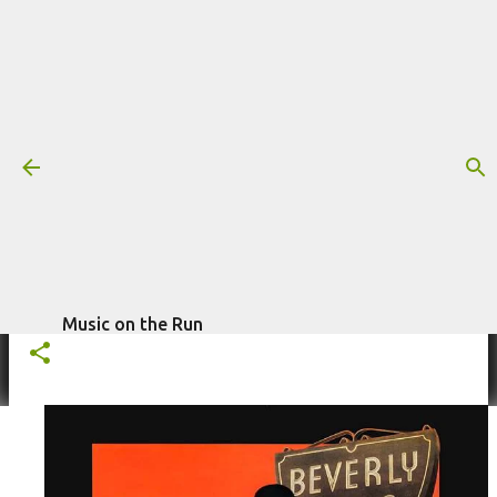
Pular para o conteúdo principal
Trilha sonora: Um Tira da Pesada 2
(1987)
Mais informações:
1987
FILME
HAROLD FALTERMEYER
TRILHA SONORA
UM TIRA DA PESADA
UM TIRA DA PESADA 2
escrito por
Fagner Morais
em
julho 02, 2024
Music on the Run