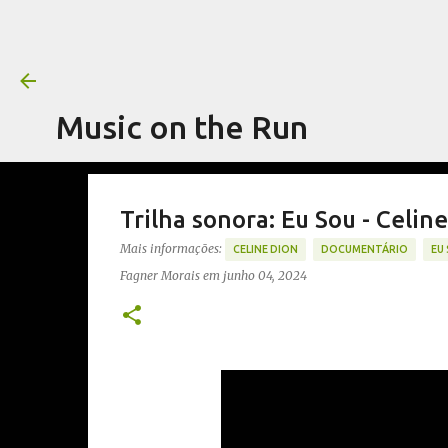
Music on the Run
Trilha sonora: Eu Sou - Celin
Mais informações:
CELINE DION
DOCUMENTÁRIO
EU 
Fagner Morais
em
junho 04, 2024