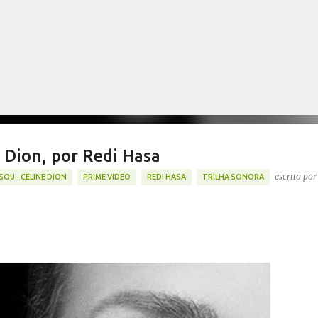
Pular para o conteúdo principal
e Dion, por Redi Hasa
escrito por
SOU - CELINE DION
PRIME VIDEO
REDI HASA
TRILHA SONORA