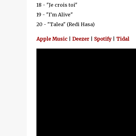
18 - "Je crois toi"
19 - "I’m Alive"
20 - "Talea" (Redi Hasa)
Apple Music
|
Deezer
|
Spotify
|
Tidal