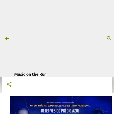
Pular para o conteúdo principal
Trilha sonora: Detetives do Prédio
Azul 2 - O Mistério Italiano (2018)
Mais informações:
2018
DETETIVES DO PRÉDIO AZUL
DETETIVES DO PRÉDIO AZUL 2 - O MISTÉRIO ITALIANO
FILME
escrito por
Fagner Morais
em
janeiro 08, 2024
TRILHA SONORA
Music on the Run