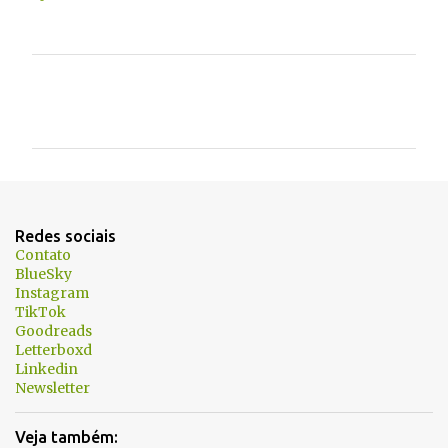
C
o
m
e
n
t
Redes sociais
á
Contato
BlueSky
r
Instagram
i
TikTok
Goodreads
o
Letterboxd
s
Linkedin
Newsletter
Veja também: