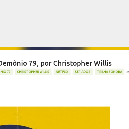
Pular para o conteúdo principal
 Demônio 79, por Christopher Willis
e
NIO 79
CHRISTOPHER WILLIS
NETFLIX
SERIADOS
TRILHA SONORA