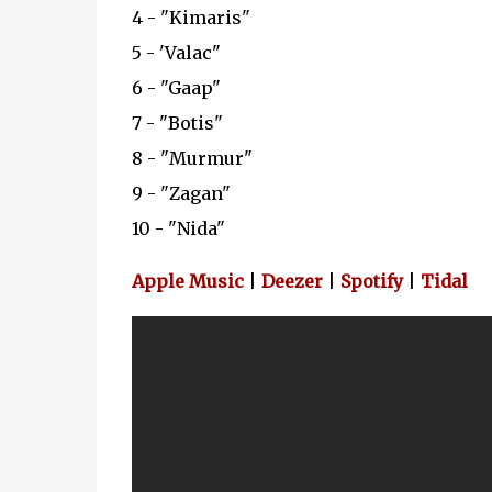
4 - "Kimaris"
5 - 'Valac"
6 - "Gaap"
7 - "Botis"
8 - "Murmur"
9 - "Zagan"
10 - "Nida"
Apple Music
|
Deezer
|
Spotify
|
Tidal