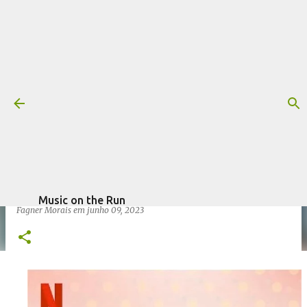
Pular para o conteúdo principal
Trilha sonora: As Semanas Mágicas,
por The Amsterdam Score
Collective
Mais informações:
AS SEMANAS MÁGICAS
CINEMA
NETFLIX
escrito por
THE AMSTERDAM SCORE COLLECTIVE
TRILHA SONORA
Music on the Run
Fagner Morais
em
junho 09, 2023