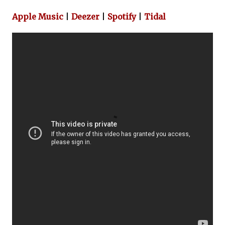
Apple Music
|
Deezer
|
Spotify
|
Tidal