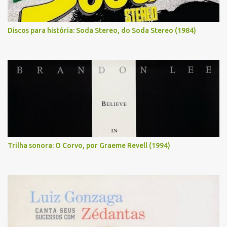
Discos para história: Soda Stereo, do Soda Stereo (1984)
Trilha sonora: O Corvo, por Graeme Revell (1994)