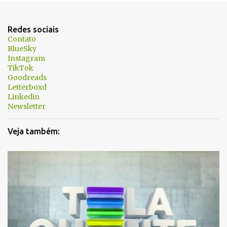
n
t
Redes sociais
á
Contato
BlueSky
r
Instagram
i
TikTok
Goodreads
o
Letterboxd
s
Linkedin
Newsletter
Veja também: