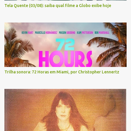
Tela Quente (03/08): saiba qual filme a Globo exibe hoje
Trilha sonora: 72 Horas em Miami, por Christopher Lennertz