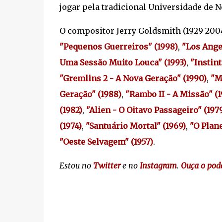
jogar pela tradicional Universidade de 
O compositor Jerry Goldsmith (1929-20
"Pequenos Guerreiros" (1998)
,
"
Los Angel
Uma Sessão Muito Louca" (1993)
,
"Instin
"Gremlins 2 - A Nova Geração" (1990)
,
"M
Geração" (1988)
,
"Rambo II - A Missão" (1
(1982)
,
"Alien - O Oitavo Passageiro" (197
(1974)
,
"Santuário Mortal" (1969)
,
"
O Plan
"Oeste Selvagem" (1957)
.
Estou no
Twitter
e no
Instagram
.
Ouça o pod