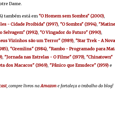
Notre Dame.
04) também está em
"O Homem sem Sombra" (2000)
,
es - Cidade Proibida" (1997)
,
"O Sombra" (1994)
,
"Matine
to Selvagem" (1992)
,
"O Vingador do Futuro" (1990)
,
eus Vizinhos são um Terror" (1989)
,
"Star Trek - A Nova
985)
,
"Gremlins" (1984)
,
"
Rambo - Programado para Mat
9)
,
"Jornada nas Estrelas - O Filme" (1979)
,
"Chinatown"
eta dos Macacos" (1969)
,
"Pânico que Emudece" (1959)
e
cast
, compre livros na
Amazon
e fortaleça o trabalho do blog!