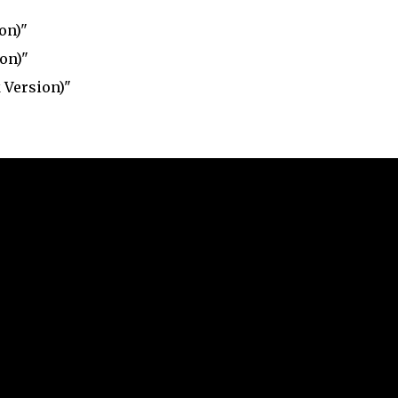
on)"
on)"
 Version)"