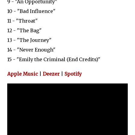
9 - "An Opportunity"
10 - "Bad Influence"
11 - "Throat"
12 - "The Bag"
13 - "The Journey"
14 - "Never Enough"
15 - "Emily the Criminal (End Credits)"
Apple Music
|
Deezer
|
Spotify