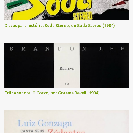
Discos para história: Soda Stereo, do Soda Stereo (1984)
Trilha sonora: O Corvo, por Graeme Revell (1994)