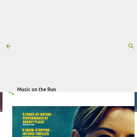
Pular para o conteúdo principal
Trilha sonora: Emily the Criminal,
por Nathan Halpern
Mais informações:
EMILY THE CRIMINAL
FILME
NATHAN HALPERN
escrito por
Fagner Morais
em
março 30, 2023
TRILHA SONORA
Music on the Run