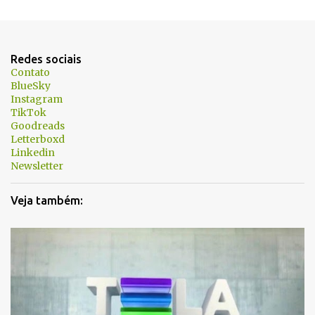
e
n
t
Redes sociais
á
Contato
BlueSky
r
Instagram
i
TikTok
Goodreads
o
Letterboxd
s
Linkedin
Newsletter
Veja também: