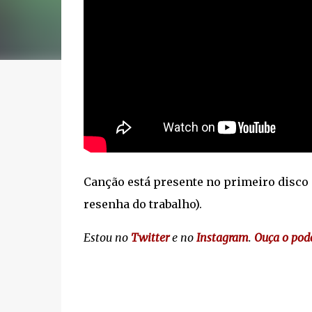
Canção está presente no primeiro disco 
resenha do trabalho).
Estou no
Twitter
e no
Instagram
.
Ouça o pod