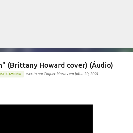
Pular para o conteúdo principal
h" (Brittany Howard cover) (Áudio)
escrito por
Fagner Morais
em
julho 20, 2021
DISH GAMBINO