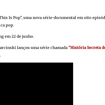
This Is Pop", uma nova série-documental em oito episó
ica pop.
ng em 22 de junho.
Barcinski lançou uma série chamada
"História Secreta d
.