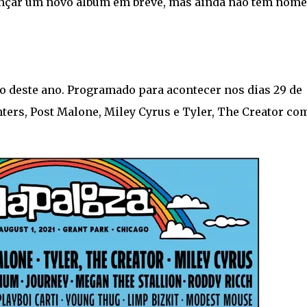
ançar um novo álbum em breve, mas ainda não tem nome
ão deste ano. Programado para acontecer nos dias 29 de
ighters, Post Malone, Miley Cyrus e Tyler, The Creator co