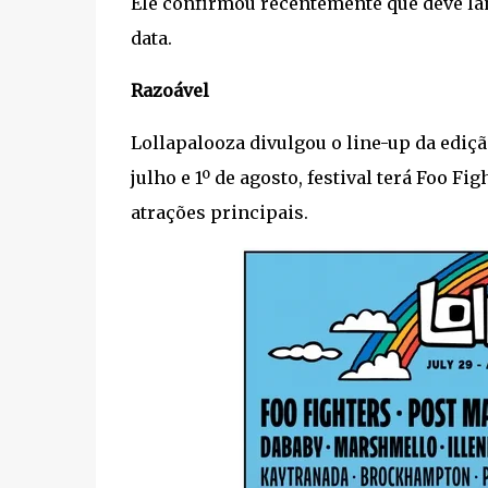
Ele confirmou recentemente que deve l
data.
Razoável
Lollapalooza divulgou o line-up da ediç
julho e 1º de agosto, festival terá Foo F
atrações principais.