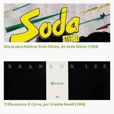
Discos para história: Soda Stereo, do Soda Stereo (1984)
Trilha sonora: O Corvo, por Graeme Revell (1994)