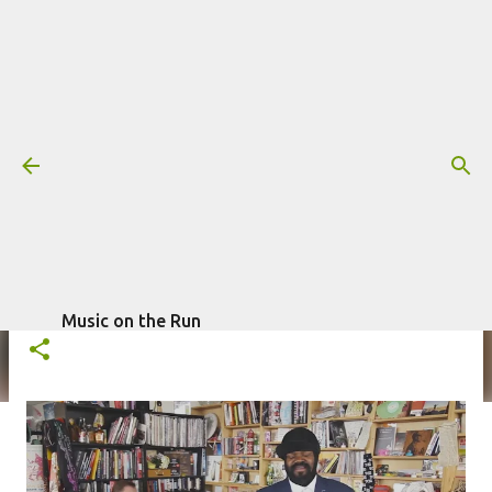
Pular para o conteúdo principal
Gregory Porter no NPR Music Tiny
Desk Concert: uma ótima pedida
Mais informações:
GREGORY PORTER
escrito por
Fagner Morais
em
julho
NPR MUSIC TINY DESK CONCERT
19, 2016
Music on the Run