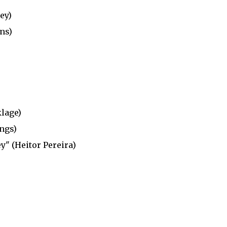
ey)
ns)
klage)
ngs)
y" (Heitor Pereira)