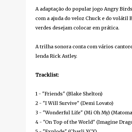
A adaptação do popular jogo Angry Birds
com a ajuda do veloz Chuck e do volátil
verdes desejam colocar em prática.
A trilha sonora conta com vários cantor
lenda Rick Astley.
Tracklist:
1 - "Friends" (Blake Shelton)
2 - "I Will Survive" (Demi Lovato)
3 - "Wonderful Life" (Mi Oh My) (Matoma
4 - "On Top of the World" (Imagine Drag
5 - "Explode" (Charli XCX)