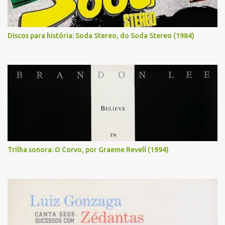
Discos para história: Soda Stereo, do Soda Stereo (1984)
Trilha sonora: O Corvo, por Graeme Revell (1994)