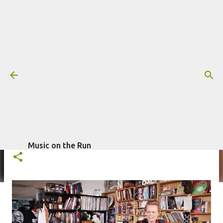
Pular para o conteúdo principal
Veja bela apresentação da cantora
Ane Brun no NPR Music Tiny Desk
Concert
Mais informações:
ANE BRUN
NPR MUSIC TINY DESK CONCERT
escrito por
Fagner Morais
em
abril 04, 2016
Music on the Run